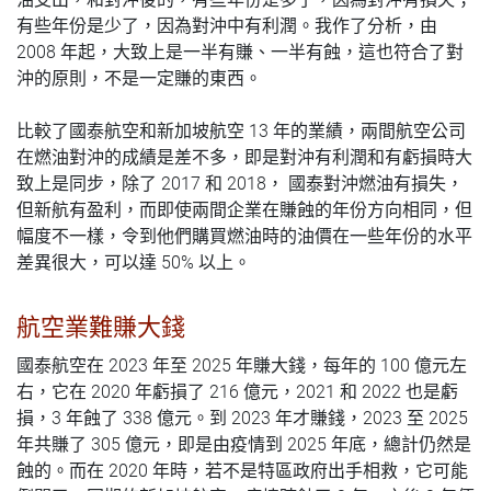
有些年份是少了，因為對沖中有利潤。我作了分析，由
2008
年起，大致上是一半有賺、一半有蝕，這也符合了對
沖的原則，不是一定賺的東西。
13
比較了國泰航空和新加坡航空
年的業績，兩間航空公司
在燃油對沖的成績是差不多，即是對沖有利潤和有虧損時大
2017
2018
致上是同步，除了
和
，
國泰對沖燃油有損失，
但新航有盈利，而即使兩間企業
在
賺蝕的年份方向相同，但
幅度不一樣
，
令到他們購買燃油時的油價在
一
些年份的水平
50%
差異很大，可以達
以上。
航空業難賺大錢
2023
2025
100
國泰航空在
年至
年賺大錢，每年的
億元左
2020
216
2021
2022
右，它在
年虧損了
億元，
和
也是虧
3
338
2023
2023
2025
損，
年蝕了
億元。到
年才賺錢，
至
305
2025
年共賺了
億元，即是
由
疫情到
年底，總計仍然是
2020
蝕的。而在
年時，若不是特區政府出手相救，它可能