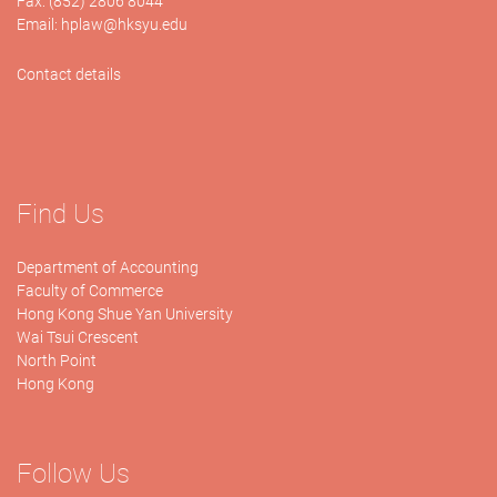
Fax: (852) 2806 8044
Email:
hplaw@hksyu.edu
Contact details
Find Us
Department of Accounting
Faculty of Commerce
Hong Kong Shue Yan University
Wai Tsui Crescent
North Point
Hong Kong
Follow Us