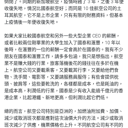
3
3
倒閉了。同
期
的新加坡航空，疫情時蝕了
年，之後
年便
10
收復失地，情況比國泰航空好；而同是
佳航空公司的土
耳其航空，它不是上市企業，只有有限的財務資料，但基本
上疫情後一年便收復失地。
CEO
如果大家比較國泰航空和另外一些大型企業
的薪酬，
10
或者比較兩位剛畢業的大學生加入了國泰和滙豐，
年以
後時，在滙豐的一位的薪酬一定會高於在國泰的。我有不少
朋友在國泰和滙豐工作，請多多包涵，我只是想指出，航空
業不是賺大錢的行業，旅客落機後花的錢往往在多於在機
上。航空公司又要載乘客，又要載其行李，又要給他們食
物、洗手間、電影等，又要請服務員服侍；有些會提供枕
頭、披肩等，這些要乾洗的，各樣都是成本，也是耗油的，
是成本高，利潤低的行業，國泰是少有收入能過千億元的香
港企業，比起港鐵、新地更高，但利潤比起它們低。
總的而言，航空公司特別是亞洲的，加燃油附加費、加價、
減少或取消班次都是應對這次油價大升的方法。減少或取消
班次減少了供應，機票價格也上升。不同航空公司有不同的