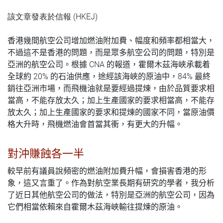
該文章發表於信報 (HKEJ)
香港幾間航空公司增加燃油附加費、幅度和頻率都相當大，
不過這不是香港的問題，而是眾多航空公司的問題，特別是
CNA
亞洲的航空公司。根據
的報道，霍爾木茲海峽承載着
20%
84%
全球約
的石油供應，途經該海峽的原油中，
最終
銷往亞洲市場，而飛機油就是要經過提煉，由於品質要求相
當高，不能存放太久；加上生產國家的要求相當高，不能存
放太久；加上生產國家的要求和提煉的國家不同，當原油價
格大升時，飛機燃油會首當其衝，有更大的升幅。
對沖賺蝕各一半
較早前有議員說頻密的燃油附加費升幅，會損害香港的形
象，這又言重了。作為對航空業長期有研究的學者，我分析
了近日其他航空公司的做法，特別是亞洲的航空公司，因為
它們相當依賴來自霍爾木茲海峽輸往提煉的原油。