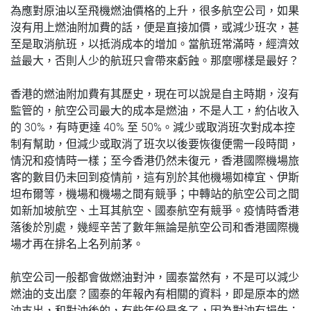
為應對原油以至飛機燃油價格的上升
，很多
航空公司
，
如果
沒有用上燃油附加費的話，便是直接加價，或減少班次，甚
至是取消航班，以抵消成本的增加。當航班
常
滿時，經濟效
益最大，否則人少的航班只會帶來虧蝕。那麼哪樣是最好？
香港的燃油附加費
有其
歷史，現在可以說是自主時期，沒有
監管的，航空公司最大的成本是燃油，不是人工，約佔收入
30%
40%
50%
的
，有時更達
至
。減少或取消班次對成本控
制有幫助，但減少或取消了班次以後要恢復便需一段時間，
情況和疫情時一樣；至今香港仍
然
未復元，香港國際機場旅
客的數目仍未回到疫情前，這有別於其他機場如
樟宜
、伊斯
坦布爾等，機場和機場之間有競爭；中轉站的航空公司之間
如新加坡航空、土耳其航空、國泰航空
有
競爭。疫情時香港
落後於別處，幾經辛苦了數年無論是航空公司和香港國際機
場才再在排名上名列前茅。
航空公司一般都會做燃油對沖，國泰當然有，不是可以減少
燃油的支出麼？國泰的年報內有相關的資料，即是原本的燃
油支出，和對沖後的，有些年份是多了，因為對沖有損失；