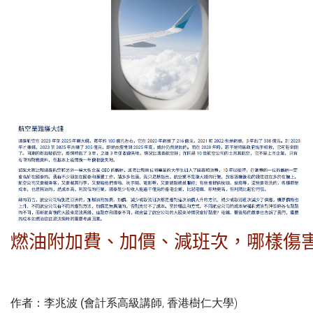
燃油附加費、加價、減班次，哪樣傷
作者：
(
會計系高級講師
,
香港樹仁大學
)
李兆波